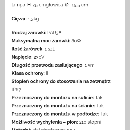
lampa-H: 25 cmgłowica-Ø : 15,5 cm
Ciężar:
1,3kg
Rodzaj żarówki:
PAR38
Maksymalna moc żarówki:
80W
Ilość żarówek:
1 szt.
Napięcie:
230V
Długość przewodu zasilającego:
1.5m
Klasa ochrony:
II
Stopień ochrony do stosowania na zewnątrz:
IP67
Przeznaczony do montażu na suficie:
Tak
Przeznaczony do montażu na ścianie:
Tak
Przeznaczony do montażu w podłodze:
Tak
Możliwość wychylenia – pion:
210 stopni